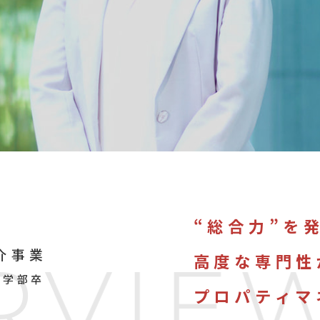
“総合力”を
介事業
R
V
I
E
高度な専門性
会学部卒
プロパティマ