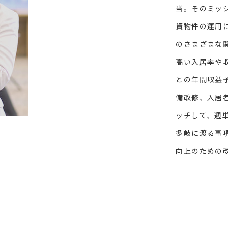
当。そのミッ
資物件の運用
のさまざまな
高い入居率や
との年間収益
備改修、入居
ッチして、週
多岐に渡る事
向上のための