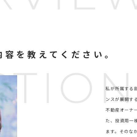
内容を教えてください。
S
T
I
O
私が所属する
ンスが展開す
不動産オーナ
た、投資用一
ます。そのな