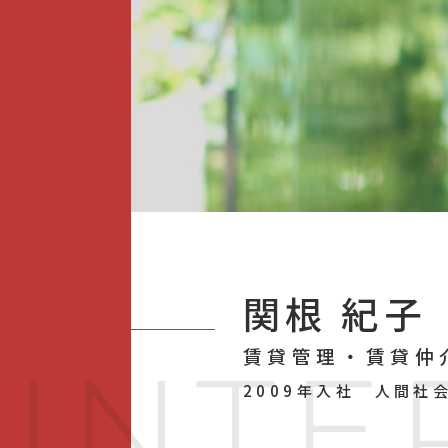
関根 紀子
賃貸管理・賃貸仲
I
N
T
E
2009年入社 人間社